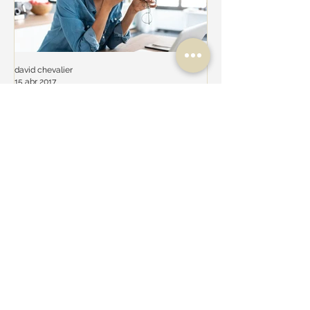
david chevalier
15 abr 2017
Burn Out
Burnout es un estado de agotamiento
físico, emocional y mental vinculado a un
deterioro en la relación de una persona
con su trabajo....
Entradas recientes
¿Qué es el coaching
financiero y por qué
puede cambiar tu
relación con el dinero?