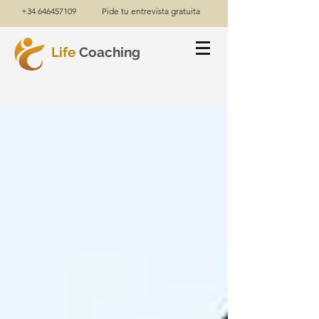
+34 646457109
Pide tu entrevista gratuita
Life
Coaching